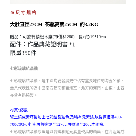
※ 尺 寸 規 格
大肚直徑27CM 花瓶高度25CM 約3.2KG
贈品：可旋轉精緻木座(市價$1280) 長x寬/19*19cm
配件：作品典藏證明書 *1
限量350件
七彩琉璃結晶釉
七彩琉璃結晶釉，是中國陶瓷發展史中佔有重要地位的陶瓷名釉，
最具代表性的為中國南方建窯和吉州窯，北方的河南、山東、山西
亦曾有過燒製。
材質:瓷器,
瓷土燒成素坏後加上七彩結晶釉色,及稀有元素錳,以慢速恆溫400-
700c燒3-5小時,再急速燒至1270c,再退溫至200c才開窯,
七彩琉璃結晶釉
原理
是以含鐵和錳元素量較高的釉藥，在高溫燒成