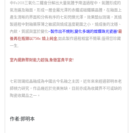
中Fe2O3三氧化二鐵會分解出大量氣體予降溫過程中，氣體形成的
氣泡遍及釉面，形成一層金屬光澤的赤鐵或磁鐵礦晶體，在釉面上
產生清晰的界面和分佈有序的七彩閃爍光澤，效果酷似琉璃，其燒
製過程中對釉藥厚薄之敏感與燒成溫度範圍之小，燒成後的沈穩、
內歛，質感與富於變化
~製作出不規則,變化多端的燦爛珠光瓷器!
最
後再在瓶頸以750c 燒上純金,
如此製作過程相當不簡單,值得您珍藏
一生,
室內擺飾聚財能力超強,象徵富貴平安!
七彩琉璃結晶釉
成為中國古今名釉之主因，近年來來經過郭明本老
師傾力研究，作品幾近於完美無缺，目前亦成為收藏界不可或缺的
陶瓷收藏品之一。
作者:郭明本