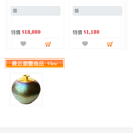
5,800
29,800
$
$
特價
特價
(大圓球瓶)繽紛人生聚寶盆~郭明本錳七彩