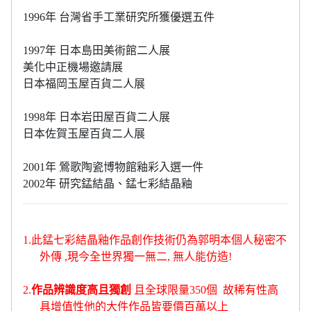
1996年 台灣省手工業研究所獲優選五件
1997年 日本島田美術館二人展
美化中正機場邀請展
日本福岡玉屋百貨二人展
1998年 日本岩田屋百貨二人展
日本佐賀玉屋百貨二人展
2001年 鶯歌陶瓷博物館釉彩入選一件
2002年 研究錳結晶、錳七彩結晶釉
1.
此錳七彩結晶釉作品創作技術仍為郭明本個人秘密不
外傳
,
現今全世界獨一無二
,
無人能仿造
!
2.
作品辨識度高
且獨創
且全球限量
350
個
故稀有性高
具增值性
他的大件作品皆要價百萬以上