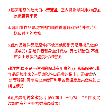
3.
屬豪宅級的肚大口小
聚寶盆
~
室內擺飾聚財能力超強
,
象徵
富貴平安
!
4.
郭明本作品是現在熱門國禮首選
政府接待外賓時所
送最體面的禮物
5.
此作品每件都是原件
(
不像其他藝術品是用模具做的
複製品
) ,
都是作者親身血汗做成
,
有七彩顏色
,
不像
市面上最多只能燒出
3
種顏色
請注意
:
這不是一般別的陶藝家用畫的
(
即彩繪陶瓷
) ,
此
作品是燒出來的
~
從東歐進口昂貴的稀土元素如錳
鉻
鋅
等釉藥
,
再燒窯
1230
度
再利用各種溫度差來做成如此
絕世精品
6.
瓶頸是用
純金水
燒出
陽宅屬土
五行裡土金相生
更能
增加居家的開運招財佈局效果
!