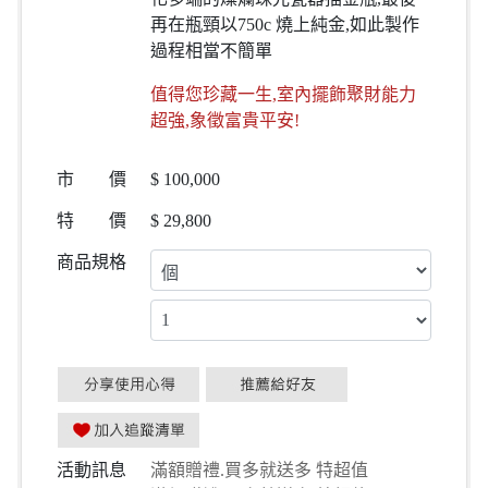
再在瓶頸以750c 燒上純金,如此製作
過程相當不簡單
值得您珍藏一生,室內擺飾聚財能力
超強,象徵富貴平安!
市 價
$
100,000
特 價
$
29,800
商品規格
活動訊息
滿額贈禮.買多就送多 特超值