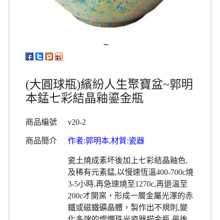
(大圓球瓶)繽紛人生聚寶盆~郭明
本錳七彩結晶釉鎏金瓶
商品編號
v20-2
商品簡介
作者:郭明本,材質:瓷器
瓷土燒成素坏後加上七彩結晶釉色,
及稀有元素錳,以慢速恆溫400-700c燒
3-5小時,再急速燒至1270c,再退溫至
200c才開窯，形成一層金屬光澤的赤
鐵或磁鐵礦晶體，製作出不規則,變
化多端的燦爛珠光瓷器描金瓶,最後