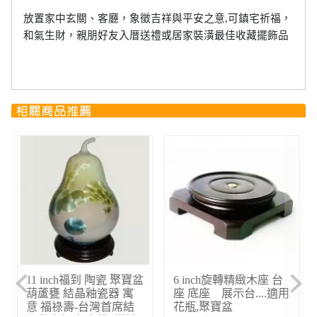
放置家中玄關、客廳，象徵吉祥與平安之意
,
可鎮宅祈福，
和氣生財，親朋好友入厝送禮或居家裝潢最佳收藏擺飾品
全家福雞 陶鐘(寬×
(大圓球瓶)繽紛人生聚
Previous
Next
高/40x60cm)《居家(起
寶盆~郭明本錳七彩結
家)富貴》藝術陶鐘
晶釉鎏金瓶